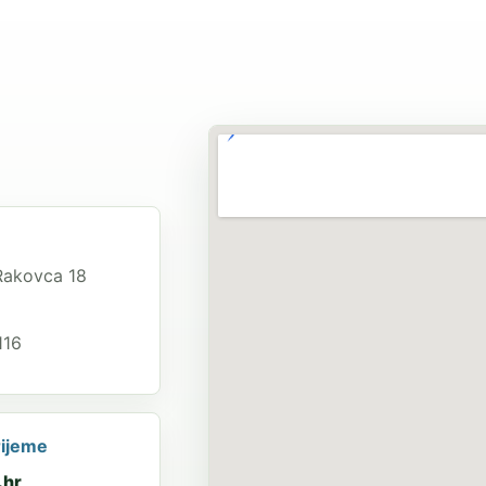
Rakovca 18
116
rijeme
.hr