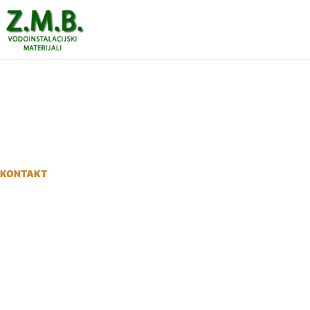
KONTAKT
Z.M.B. d.o.o.
Kontaktirajte nas za provjeru dostupnosti, narudžbe,