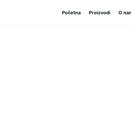
Početna
Proizvodi
O na
 isporuke i druge informacije.