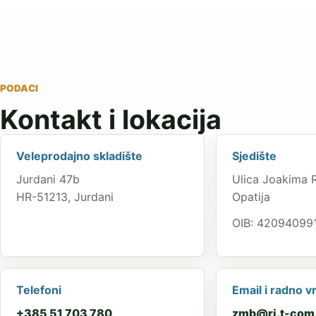
PODACI
Kontakt i lokacija
Veleprodajno skladište
Sjedište
Jurdani 47b
Ulica Joakima 
HR-51213, Jurdani
Opatija
OIB: 42094099
Telefoni
Email i radno v
+385 51 703 780
zmb@ri.t-com